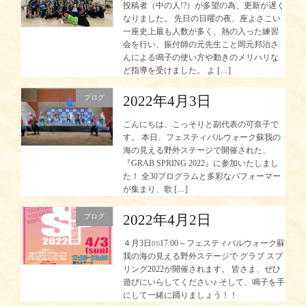
投稿者（中の人!?）が多望の為、更新が遅く
なりました。 先日の日曜の夜、座よさこい
一座史上最も人数が多く、熱の入った練習
会を行い、振付師の元先生こと岡元邦治さ
んによる鳴子の使い方や動きのメリハリな
ど指導を受けました。 よ […]
2022年4月3日
ブログ
こんにちは、こっそりと副代表の可奈子で
す。 本日、フェスティバルウォーク蘇我の
海の見える野外ステージで開催された、
『GRAB SPRING 2022』に参加いたしまし
た！ 全30プログラムと多彩なパフォーマー
が集まり、歌 […]
2022年4月2日
ブログ
４月3日㈰17:00～フェスティバルウォーク蘇
我の海の見える野外ステージで グラブ スプ
リング2022が開催されます。 皆さま、ぜひ
遊びにいらしてください♪ そして、鳴子を手
にして一緒に踊りましょう！！