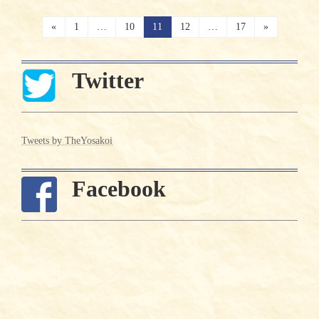
投
«
固
1
…
固
10
固
11
固
12
…
固
17
»
定
定
定
定
定
稿
ペ
ペ
ペ
ペ
ペ
ー
ー
ー
ー
ー
の
Twitter
ジ
ジ
ジ
ジ
ジ
ペ
ー
Tweets by TheYosakoi
ジ
送
Facebook
り