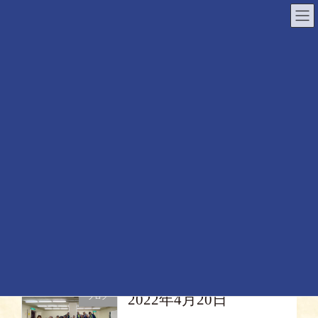
コ
ナ
ン
ビ
テ
ゲ
ン
ー
ツ
シ
へ
ョ
ス
ン
キ
に
ッ
移
プ
動
HOME
活動内容/お知らせ
2022年5月2日
ブログ
5月1日㈰、この日は動画撮影日。 札幌の
YOSAKOIソーラン祭りで、今年、新設され
た「映像参加枠」は、 “通常演舞で参加する
チームも、映像参加ができる！”と知り、 早
速申込み、限られた期日のため、撮影。 楽
しさ、気合が […]
2022年4月20日
ブログ