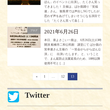
ぽん」のイベントに出演し、たくさん笑っ
てきました！ 主催は、ばか面踊り「笑福
連」さん。 観客席では声出しNGでしたが、
思わず声をあげてしまいそうになる演目で
した 「たくさん笑って血 […]
2021年6月26日
ブログ
本日、座よさこい一座は、 6月26日(土)13時
開演 船橋市二和公民館 講堂にて ばか面の
笑幸連さん主催の 「一笑会がらがらぽん公
演」に 出演いたします。 と、いうこと
で、まん延防止法案延長のため、18時以降
使用不可と […]
投
«
固
1
…
固
12
固
13
定
定
定
稿
ペ
ペ
ペ
ー
ー
ー
の
Twitter
ジ
ジ
ジ
ペ