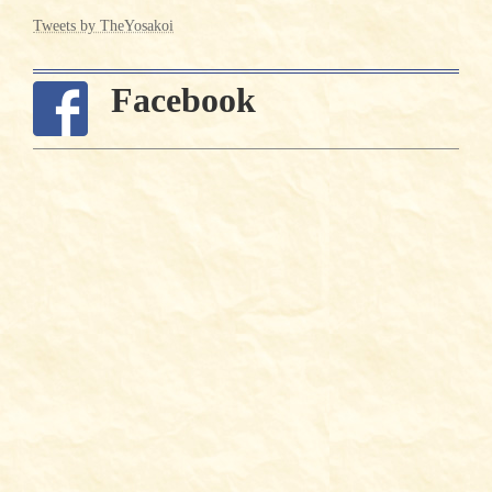
ー
Tweets by TheYosakoi
ジ
送
Facebook
り