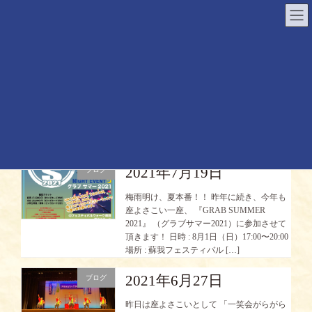
コ
ナ
ン
ビ
テ
ゲ
ン
ー
ツ
シ
へ
ョ
ス
ン
キ
に
ッ
移
プ
動
HOME
美なこ
2021年7月19日
ブログ
梅雨明け、夏本番！！ 昨年に続き、今年も
座よさこい一座、 『GRAB SUMMER
2021』 （グラブサマー2021）に参加させて
頂きます！ 日時 : 8月1日（日）17:00〜20:00
場所 : 蘇我フェスティバル […]
2021年6月27日
ブログ
昨日は座よさこいとして 「一笑会がらがら