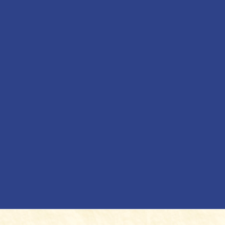
梅雨の季節を迎えます。皆さまどうかご自愛ください
。
また、よさこいソーラン祭りに参加されている皆さまへ、千
葉より熱いエールを送ります！