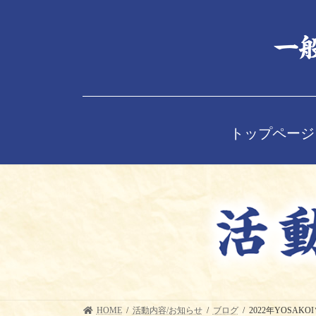
コ
ナ
ン
ビ
テ
ゲ
ン
ー
ツ
シ
へ
ョ
ス
ン
キ
に
ッ
移
トップページ
プ
動
HOME
活動内容/お知らせ
ブログ
2022年YOSA