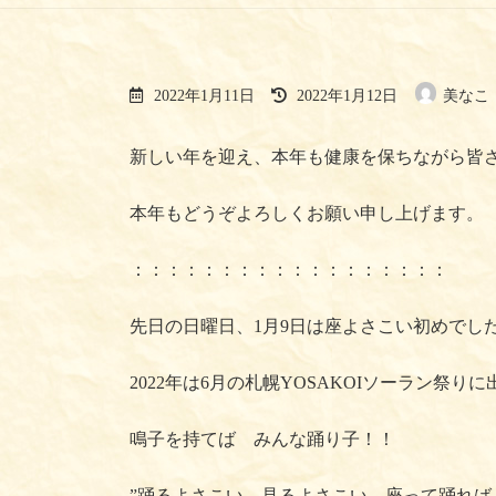
最
2022年1月11日
2022年1月12日
美なこ
終
更
新
新しい年を迎え、本年も健康を保ちながら皆
日
時
:
本年もどうぞよろしくお願い申し上げます。
：：：：：：：：：：：：：：：：：：
先日の日曜日、1月9日は座よさこい初めでし
2022年は6月の札幌YOSAKOIソーラン
鳴子を持てば みんな踊り子！！
”踊るよさこい、見るよさこい、座って踊れば