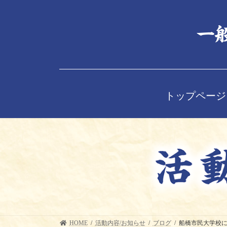
コ
ナ
ン
ビ
テ
ゲ
ン
ー
ツ
シ
へ
ョ
ス
ン
キ
に
ッ
移
トップページ
プ
動
HOME
活動内容/お知らせ
ブログ
船橋市民大学校