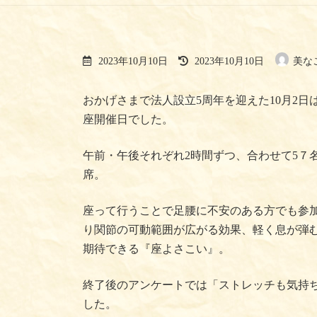
最
2023年10月10日
2023年10月10日
美な
終
更
新
おかげさまで法人設立5周年を迎えた10月2
日
座開催日でした。
時
:
午前・午後それぞれ2時間ずつ、合わせて5７
席。
座って行うことで足腰に不安のある方でも参
り関節の可動範囲が広がる効果、軽く息が弾
期待できる『座よさこい』。
終了後のアンケートでは「ストレッチも気持
した。