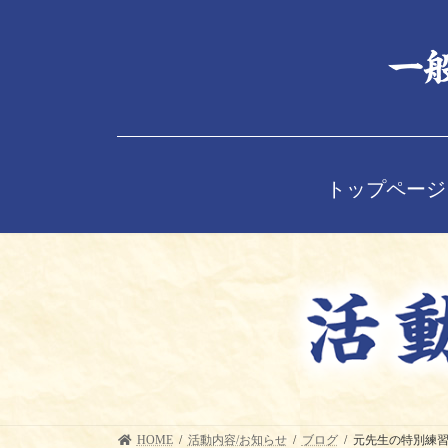
コ
ナ
ン
ビ
テ
ゲ
ン
ー
ツ
シ
へ
ョ
ス
ン
キ
に
ッ
移
トップページ
プ
動
HOME
活動内容/お知らせ
ブログ
元先生の特別練