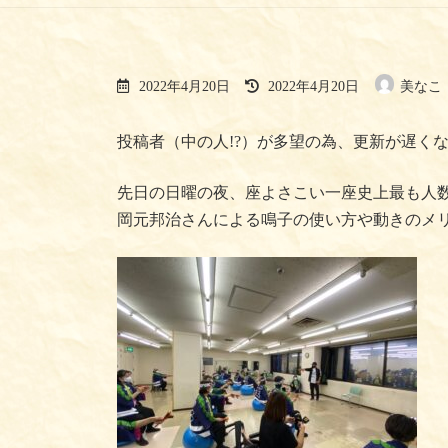
最
2022年4月20日
2022年4月20日
美なこ
終
更
新
投稿者（中の人!?）が多望の為、更新が遅く
日
時
:
先日の日曜の夜、座よさこい一座史上最も人
岡元邦治さんによる鳴子の使い方や動きのメ