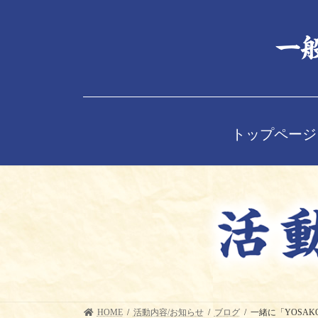
コ
ナ
ン
ビ
テ
ゲ
ン
ー
ツ
シ
へ
ョ
ス
ン
キ
に
ッ
移
トップページ
プ
動
HOME
活動内容/お知らせ
ブログ
一緒に「YOSA