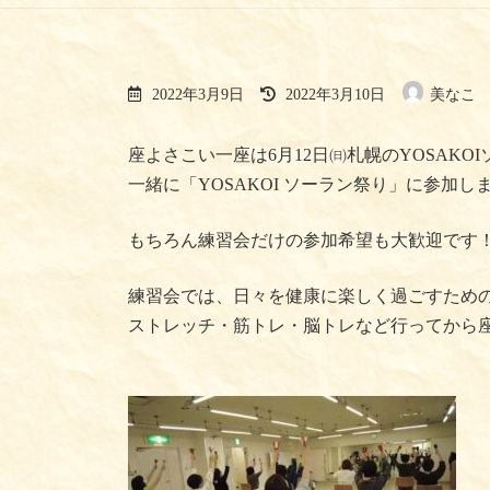
最
2022年3月9日
2022年3月10日
美なこ
終
更
新
座よさこい一座は6月12日㈰札幌のYOSAK
日
一緒に「YOSAKOI ソーラン祭り」に参加し
時
:
もちろん練習会だけの参加希望も大歓迎です
練習会では、日々を健康に楽しく過ごすため
ストレッチ・筋トレ・脳トレなど行ってから